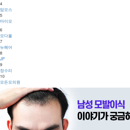
4
맘모스
5
마이모
6
모다올
7
뉴헤어
8
JP
9
정수리
10
모든모의원