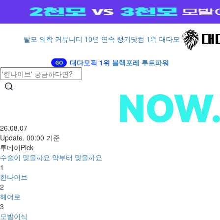
탈모 의학 커뮤니티 10년 연속 랭키닷컴 1위 대다모
대다모픽 1위
블랙포레 루트파워
26.08.07
Update. 00:00 기준
투데이Pick
수술이 맞을까요 약부터 맞을까요
1
한나이브
2
헤어로
3
모발이식