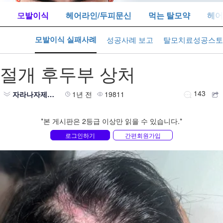
톡
모발이식
헤어라인/두피문신
먹는 탈모약
헤어
모발이식 실패사례
닥터찾기
성공사례 보고
탈모치료성공스토
절개 후두부 상처
143
자라나자제발제발
1년 전
19811
*본 게시판은 2등급 이상만 읽을 수 있습니다.*
로그인하기
간편회원가입