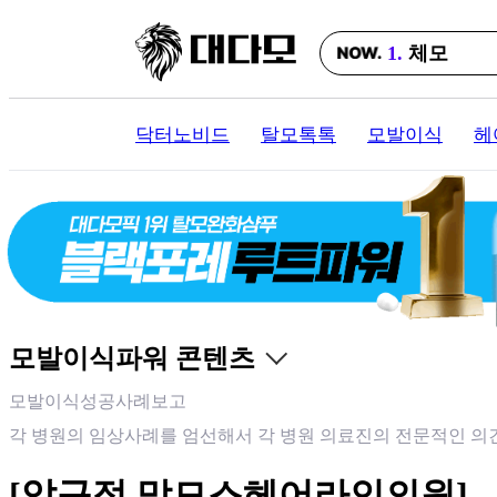
지금, 체모
1.
체모
2.
모발이식
닥터노비드
탈모톡톡
모발이식
헤
3.
블랙포레
4.
맘모스
5.
정수리
6.
헤어로
7.
뉴헤어
8.
미녹
모발이식파워 콘텐츠
9.
노블라인
모발이식성공사례보고
10.
jp
각 병원의 임상사례를 엄선해서 각 병원 의료진의 전문적인 의
[압구정 맘모스헤어라인의원] -