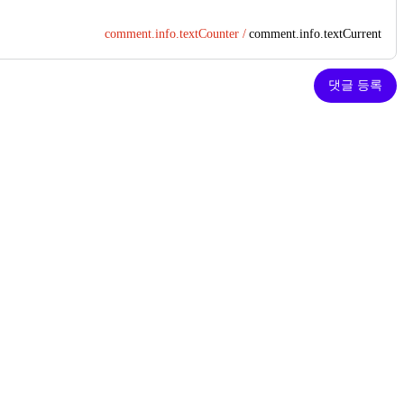
comment.info.textCounter /
comment.info.textCurrent
댓글 등록
부산 그로우의원
경 쓰여 모발이
안녕하세요 작년에 M자에 이
담과 견적을 받
원에서 정수리 이식을 하게 되
 금액이나 광
30대 후반이고 M자는 잡았기
237
0
후기를 기준으
로 하고 싶어서 비절개 반삭발로
 명 한 명 직
습니다. 지금 10일 정도 된 것