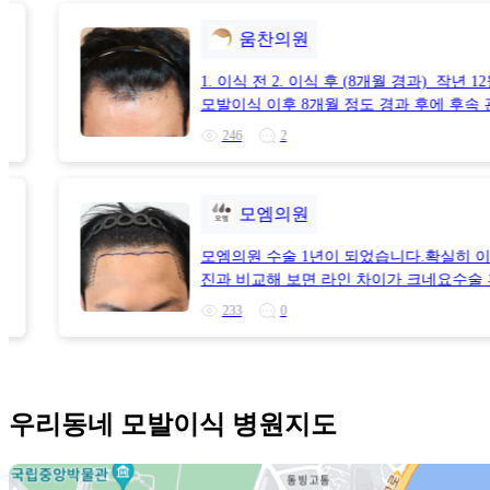
기속에 진행 해주셨고, 특히 남다우 원장님
움찬의원
낙 잘하시기로 유명한 분이라 당시에 믿고
결정할수 있었습니다. 경과는 만족스럽구요
1. 이식 전 2. 이식 후 (8개월 경과) 작년 1
로 머리들이 더 굵어질거라고 하셔서 10개
모발이식 이후 8개월 정도 경과 후에 후속
때까지 지켜보려고 합니다
위해 병원 방문을 하였습니다.그동안 M자
246
2
이
큰 암흑기 없이 잘 지내고 있어 크게 신경쓰
지 않았는데,이식 전 후 사진을 비교해보니
드라마틱하게 변화했다는 것을 알 수 있었
모엠의원
적어도 1년 후에나 어느정도 결과가 나올 
는데 빠른 시일 내에 문제 없이 결과가 나와
식
모엠의원 수술 1년이 되었습니다.확실히 이
스러우며,현상윤 원장님께서 앞으로는 지
진과 비교해 보면 라인 차이가 크네요수술 후
더 좋아질거라는 말씀을 해주셔서 앞으로도
변
개월 까지는 확신이 안서다가 6개월 후부터
233
0
가 되는 한 해를 보낼 수 있을 것 같습니다
실히 이식모가 올라오는게 느껴졌습니다.
이마 라인 때문에 물놀이를 가거나 바람이
부터는 뚜렸하게 라인이 잡히더니, 1년 사
부는 날에는 신경이 많이 쓰였었는데,이제
까 생착이 잘 되었구나 생각이 들었습니다
감 있게 다닐 수 있어 다시 한번 모발이식을
으로 수술 선택을 한 것이 너무 잘한 거라고
정말 잘했다라는 생각을 했습니다.현재 결
드네요 수술전) 1년후)
우리동네 모발이식 병원지도
족도로 판단했을때 다시 모발이식을 한다고
저는 움찬의원을 선택할 것 같습니다.모발
원을 찾고 계시는 분들이 있다면 해당 내용