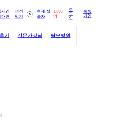
로
실시간
견적
현재 접
1,898
회원
그
가입
명
비대면
받기
속자
인
 후기
전문가상담
탈모병원
.