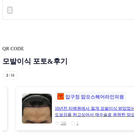
QR CODE
모발이식 포토&후기
2
/
16
압구정 맘모스헤어라인의원
10년전 타병원에서 절개 모발이식 받았었는
도보강을 하고싶어서 재수술로 유명한 맘모
원에서 수술한지 7개월차입니다(남다우 
240
1
현재 인천 맘모스로 옮기셨어요)원장님이나
실 직원분들 모두 상담때부터 수술까지 편