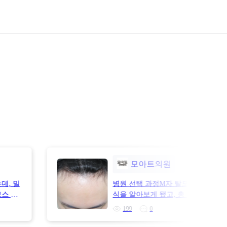
모아트의원
데, 밀
병원 선택 과정M자 탈모가 점점 신
스 병
식을 알아보게 됐고, 총 5곳에서 상
원장님은
아봤습니다.병원을 선택할 때 단순히
199
0
 상담
고만 본 것은 아니고, 대다모 포토 
한 분위
로 다른 병원들의 모발이식 라인을 한