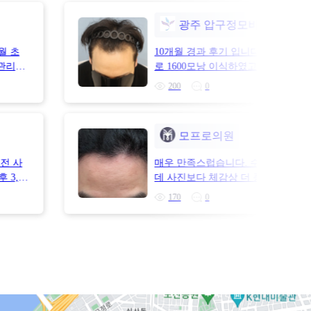
은 워
접 확인했습니다. 사람마다 얼굴형과
광주 압구정모비앙의원
 수술
상태가 다르기 때문에, 비슷한 M자
, 앞으
헤어라인을 어떻게 디자인하고 이식
2월 초
10개월 경과 후기 입니다M자 비절개
월 경과
점적으로 봤습니다.여러 병원의 후
 관리를
로 1600모낭 이식하였고비용은 60
결과, 제 기준에서는 모아트의 헤어
 부분에
다유동희 원장님께 상담 및 식모기 
200
0
자연스럽고 괜찮아 보였습니다. 물론
고 있
간 암흑기때 걱정이 많이 됐었는데 8
다 비용이 높은 편이라는 것은 알고 
 정말
터 빠졌던 부분들이 많이 채워졌습
원장 시스템이라는 점, 제가 중요하
습니다.
시라면 하루라도 더 빨리 수술 하시
헤어라인 디자인, 그리고 상담을 받
모프로의원
줄 알았
니다너무 만족스럽습니다
가 갔다는 점 때문에 모아트로 결정
 만족
할 때도 무조건 모수를 많이 심는 
전 사
매우 만족스럽습니다. 수술후 6개월
금보다
재 이마와 기존 모발의 조화, 얼굴형
 3,4
데 사진보다 체감상 더 풍성해 보입
 기대
추후 탈모 진행 가능성 등을 고려해
는 확
의원 강력추천합니다.
170
0
.그동안
괜찮다는 느낌을 받았습니다.수술 정
8개월차
 심하게
모발이식병원명: 모아트의원탈모 유형
진 보니
는 자신
수술 경과 기간: 수술 당일이식 모낭 수
.결과적
 하길
모발이식 비용: 1,287만 원채취 방
 생각
과와 만
방법: 식모기이식 담당: 의사 선생
 해도
기 방식으로만 진행했습니다.처음에
이식 병
이 가장 좋은 방법이라고 생각해서 
이 도
다. 그런데 상담을 받아보니 슬릿 