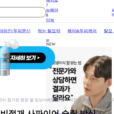
헤어로
 검색해보세요
7
뉴헤어
8
미녹
9
노블라인
어라인/두피문신
먹는 탈모약
헤어&두피케어
탈모
10
jp
NEW
견이 첨가된 병원 별 임상사례를 병원이 직접 등록하는 메뉴입니다
 비절개 사파이어 슬릿 방식