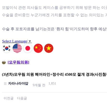
모발이식 관련 의사들도 케이스를 공부하기 위해 방문 하는 이
수술을 준비중인 누군가에겐 가치를 표현할 수 없는 의미있는 
수술 후 포토자료를 남기는것은 '환자 힘'이기도하며 향후 예상
Select Language
▼
[모우림의원]
(3년차)모우림 의원 헤어라인+정수리 4500모 절개 경과(사진첨
자라나라야얍
1,851
9개월 전
이전글
다음글