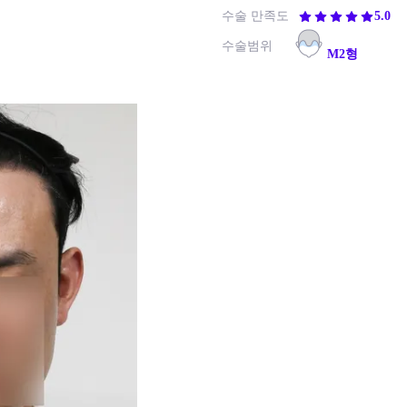
수술 만족도
5.0
수술범위
M2형