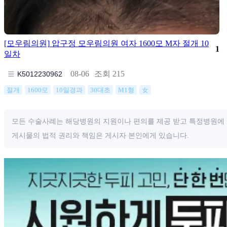
[모우림의원]
압구정 모우림의원 여자 1600모 M자 절개 10
1
일차
조회 215
08-06
K5012230962
절개
1600모
10일경과
30대초
M1형
女
모든 수술사례는 해당병원의 지원이나 편의를 제공 받고 특정병원에 
게시물의 법적 권리와 책임은 게시자 본인에게 있습니다.