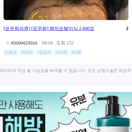
[모우림의원]
[모우림] 엠자모발이식 2,600모
2
조회 232
08-06
K5004623016
비절개
2600모
2일경과
30대초
M2형
유리하게 작성 될 가능성을 배제할 수 없습니다. 모든 성형수술은 예상치