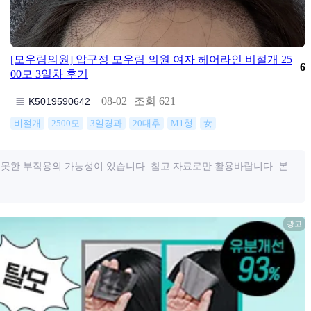
[모우림의원]
압구정 모우림 의원 여자 헤어라인 비절개 25
6
00모 3일차 후기
조회 621
08-02
K5019590642
비절개
2500모
3일경과
20대후
M1형
女
 못한 부작용의 가능성이 있습니다. 참고 자료로만 활용바랍니다. 본
광고