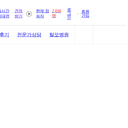
로
실시간
견적
현재 접
2,030
회원
그
가입
명
비대면
받기
속자
인
 후기
전문가상담
탈모병원