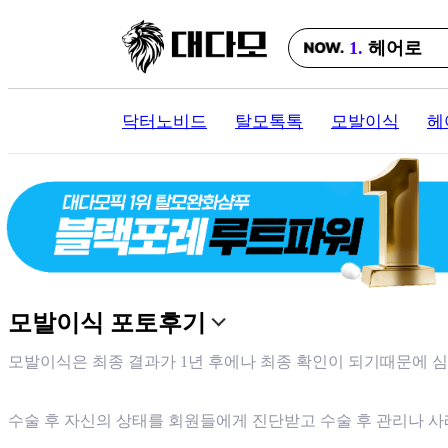
1.
헤어로
2.
맘모스
3.
정수리
닥터노비드
탈모톡톡
모발이식
헤
4.
모발이식
5.
jp
6.
미녹
7.
한나이브
8.
마이모
모발이식 포토후기
9.
모다올
모발이식은 최종 결과가 1년 후에나 최종 확인이 되기때문에 
10.
두타
수술 후 자신의 상태를 회원들에게 진단받고 수술 후 관리나 사