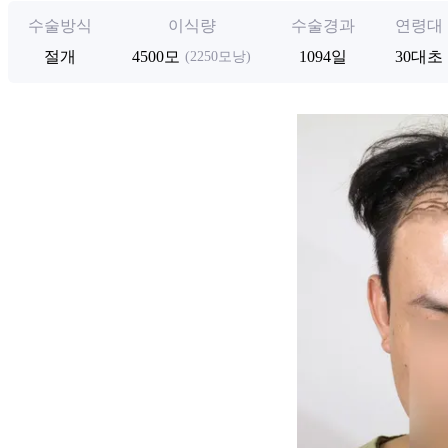
수술방식
이식량
수술경과
연령대
절개
4500모
1094일
30대초
(2250모낭)