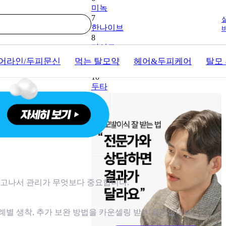
미녹
7
한나이브
8
마이모
9
어라인/두피문신
먹는 탈모약
헤어&두피케어
탈모
모다올
10
두타
심고나서 관리가 무엇보다 중요합니다.
례별 생착, 추가 보완 방법을 카운셀링 받는 공간입니다.