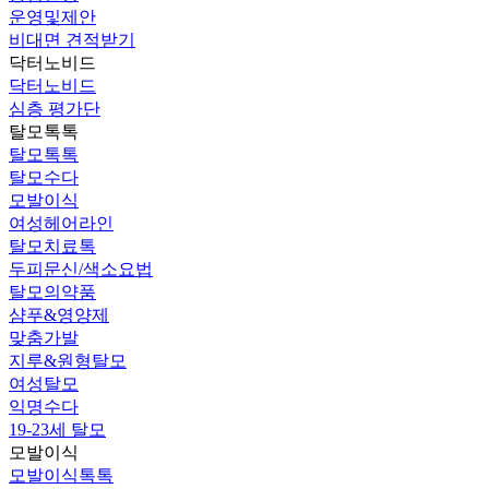
운영및제안
비대면 견적받기
닥터노비드
닥터노비드
심층 평가단
탈모톡톡
탈모톡톡
탈모수다
모발이식
여성헤어라인
탈모치료톡
두피문신/색소요법
탈모의약품
샴푸&영양제
맞춤가발
지루&원형탈모
여성탈모
익명수다
19-23세 탈모
모발이식
모발이식톡톡