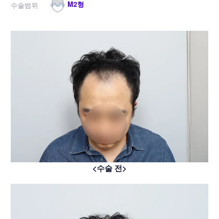
M2형
수술범위
<수술 전>