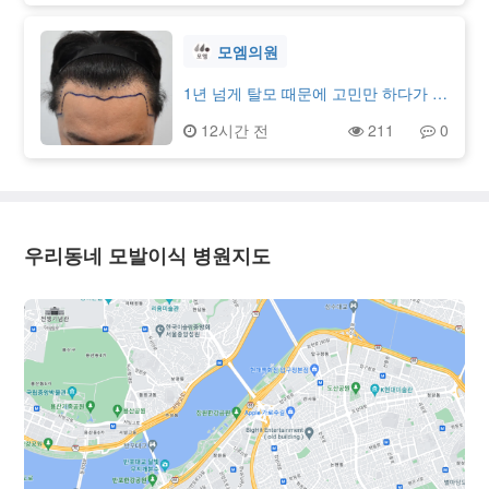
근히 신경이 많이 쓰이더군요. 머리를
없던 보통 사람(일반인)의 머리가 되었
감고 말릴 때마다 비어 보이는 두피를
습니다 ㅋㅋㅋ원장님이 얼굴 비율에 맞
볼 때면 괜히 한숨부터 나왔습니다.탈
춰서 디자인해 주셨던 선 그대로 빽빽
모엠의원
모약도 꾸준히 복용해 보고 기능성 제
하게 채워졌습니다.올림머리나 헤어 스
품도 이것저것 사용해 봤지만 이미 빠
타일링도 맘대로 하고 다닙니다. 라인
1년 넘게 탈모 때문에 고민만 하다가 드
진 머리를 다시 채우기에는 한계가 있
이 자연스러워서 주변에서도 이식한 줄
디어 큰 마음 먹고 비절개 모발이식 진
12시간 전
211
0
었습니다. 그렇게 수년을 고민하다가
아무도 모르더라고요.4개월 차에 두피
행했습니다. 수술받은 지 딱 하루 지난
결국 모발이식을 알아보기 시작... 지인
비침이 줄었다고 썼었는데, 지금은 정
따끈따끈한 1일차 후기 남깁니다.수술
이 다나성형외과에서 잘 된 것을 보고
수리 비침이 거의 안 보입니다.모수가
전에는 국소마취가 엄청 아프다는 후기
저도 같은 곳에서 상담을 받았습니다.
많아서 두 번에 나눠 세심하게 심어주
들을 많이 봐서 수술실 입장할 때 진짜
상담은 생각보다 훨씬 자세했습니다.
셨던 게 진짜 신의 한 수였던 것 같아요.
겁을 많이 먹었는데요. 막상 받아보니
단순히 이식을 많이 하는 것이 아니라
정수리 볼륨이 확 살아나니까 전체적으
그냥 일반 주사 맞을 때처럼 살짝 따끔
우리동네 모발이식 병원지도
제 나이와 현재 모발 상태, 앞으로 탈모
로 스타일이 확 사네요~~~~~~수술 전
한 정도라 전혀 걱정 안 하셔도 될 것 같
가 진행될 가능성까지 고려해서 봐주셨
에는 매일 거울 보며 정수리 찍어보고,
습니다. 마취 후에는 통증 없이 진행됐
습니다. 욕심을 내기보다는 오래 유지
스트레스받느라 탈모 관련 커뮤니티만
고 부분부분 통증이 있을때 얘기하면
될 수 있는 방향으로 계획을 세워 주시
엄청 들락날락했었는데요.요즘은 탈모
추가로 마취해주셔서 편하게 받았습니
는 점이 신뢰가 갔습니다. 1900모낭 대
부위에 신경 쓰는 시간 자체가 완전히
다.상담 때 원장님이 헤어라인 디자인
량모발이식이라는 걱정도 있었지만 수
사라졌습니다.거울 앞에서 스트레스 안
을 정말 꼼꼼하게 잡아주시고 자신감
술은 체계적으로 진행됐고 여러 의료진
받는 게 삶의 질을 이렇게 올릴 줄은 몰
있게 설명해 주셔서 신뢰가 많이 갔는
이 함께하는 팀수술이라 안정적이라는
랐네요 ㅎㅎ1년 차까지 계속해서 더 자
데, 수술 결과도 아주 만족스럽습니다.
느낌을 받았습니다. 대량모발이식 수술
연스러워지고 굵어진다고 하니 남은 기
당초 3,700모 견적으로 생각하고 들어
을 한다면 꼭 염두해야 할 것이 팀수술
간도 지금처럼 잘 관리해 보려고 합니
갔는데, 원장님께서 라인을 더 깔끔하
이 가능한지 여부라고 생각듭니다.사람
다.대다모 회원님들도 꼭 득모하시길
게 채워주신다며 3,800+@로 빽빽하게