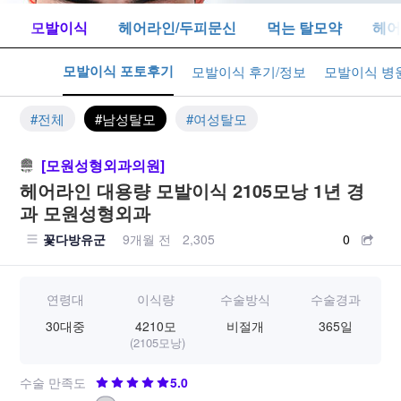
톡
모발이식
헤어라인/두피문신
먹는 탈모약
헤어
모발이식 포토후기
식 수다
모발이식 후기/정보
모발이식 병
#전체
#남성탈모
#여성탈모
[모원성형외과의원]
헤어라인 대용량 모발이식 2105모낭 1년 경
과 모원성형외과
꽃다방유군
9개월 전
2,305
0
연령대
이식량
수술방식
수술경과
30대중
4210모
비절개
365일
(2105모낭)
수술 만족도
5.0