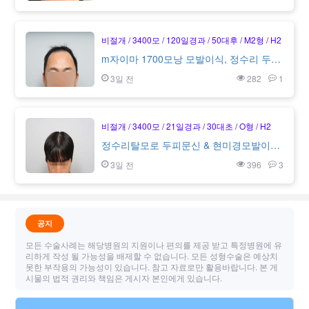
비절개
3400모
120일경과
50대후
M2형
H2
m자이마 1700모낭 모발이식, 정수리 두피문신 4개월차 모원성형외과
3일 전
282
1
비절개
3400모
21일경과
30대초
O형
H2
정수리탈모로 두피문신 & 현미경모발이식받은 3주차 후기(무삭발 비절개, 1700모낭, 모원성형외과)
3일 전
396
3
공지
모든 수술사례는 해당병원의 지원이나 편의를 제공 받고 특정병원에 유
리하게 작성 될 가능성을 배제할 수 없습니다. 모든 성형수술은 예상치
못한 부작용의 가능성이 있습니다. 참고 자료로만 활용바랍니다. 본 게
시물의 법적 권리와 책임은 게시자 본인에게 있습니다.