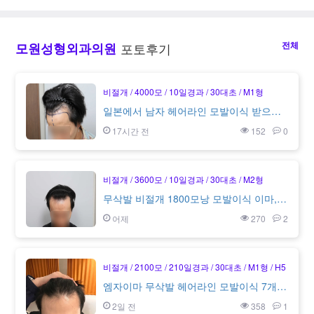
전체
모원성형외과의원
포토후기
비절개
4000모
10일경과
30대초
M1형
일본에서 남자 헤어라인 모발이식 받으러 모원성형외과! 이식받은지 10일 지났어요
17시간 전
152
0
비절개
3600모
10일경과
30대초
M2형
무삭발 비절개 1800모낭 모발이식 이마, 헤어라인 10일차 후기 모원성형외과 정재홍원장님
어제
270
2
비절개
2100모
210일경과
30대초
M1형
H5
엠자이마 무삭발 헤어라인 모발이식 7개월차 모원성형외과 정재홍원장님
2일 전
358
1