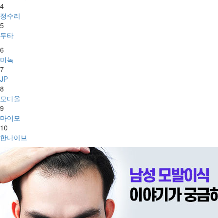
4
정수리
5
두타
6
미녹
7
JP
8
모다올
9
마이모
10
한나이브