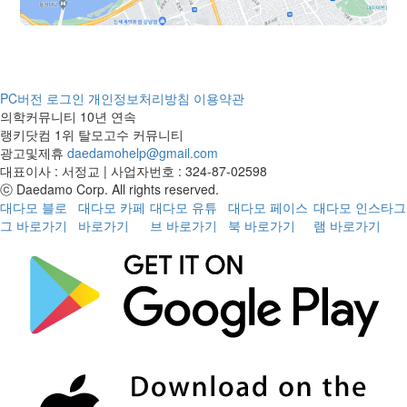
이 하는 일이다보니 아무리 실력이 좋
바랍니다! 1년 차 최종 경과 때 또 후기
심어주셨더라고요. 세심하게 신경 써주
은 의사라도 체력적인 아쉬움이 있다는
남기러 오겠습니다.
신 게 느껴져서 너무 감사했습니다. 수
데, 다나성형외과에서 수술하니 그런
술 내내 케어해 주신 직원분들도 정말
걱정은 할 필요가 없었지요. 최상의 조
친절하셨습니다.지금은 처방받은 약 잘
건에서 잘 받았다 생각합니다. 수술 후
복용하면서 병원에서 안내해 준 주의사
PC버전
로그인
개인정보처리방침
이용약관
관리 방법도 꼼꼼하게 안내받아 큰 어
항 준수하며 휴식 취하고 있습니다. 이
의학커뮤니티 10년 연속
려움 없이 회복할 수 있었습니다.한 달
제 첫 단추를 잘 꿰었으니 앞으로 생착
랭키닷컴 1위 탈모고수 커뮤니티
정도 지나면서 이식한 머리가 빠질 때
만 잘되길 바라면서 관리에 집중해보려
광고및제휴
daedamohelp@gmail.com
는 괜히 조급한 마음도 들었습니다. 하
고 합니다. 고생해주신 원장님과 병원
대표이사 : 서정교 | 사업자번호 : 324-87-02598
지만 미리 설명을 들었던 과정이라 크
관계자분들께 다시 한번 감사드리며,
ⓒ Daedamo Corp. All rights reserved.
게 불안하지는 않았고, 꾸준히 관리하
좋은 결과로 다시 후기 올리겠습니다.
대다모 블로
대다모 카페
대다모 유튜
대다모 페이스
대다모 인스타그
면서 기다렸습니다.4개월 이후부터는
그 바로가기
바로가기
브 바로가기
북 바로가기
램 바로가기
빈 곳이 조금씩 채워지는 것이 보이기
시작했고, 6개월쯤 되니 스타일을 잡기
가 한결 수월해졌습니다. 그리고 지금 7
개월이 된 시점에서는 거울을 볼 때마
다 변화가 확실히 느껴집니다. 예전처
럼 앞머리를 애써 가리거나 각도를 신
경 쓰지 않아도 되는 것이 가장 만족스
럽습니다.특히 과하지 않고 제 나이에
맞게 자연스럽게 자리 잡은 점이 마음
에 듭니다. 젊은 사람처럼 무리하게 한