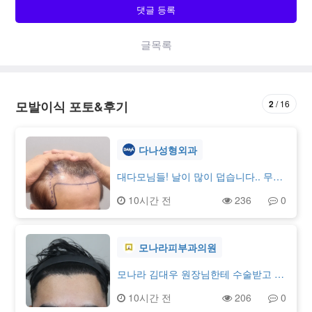
댓글 등록
글목록
2
16
모발이식 포토&후기
다나성형외과
대다모님들! 날이 많이 덥습니다.. 무탈
하신지요저는 텃밭에 나갔다가 곧바로
10시간 전
236
0
들어왔습니다 잠시라도 있기 힘든.. 이
런 날씨에는 가발도 어렵겠다는 생각과
함께.. 잠시 과거의 모습을 떠올려봅니
다젊었을 때부터 이마가 넓은 편이었는
모나라피부과의원
데, 나이가 들수록 앞머리 점점 숱이 줄
어드는 것이 눈에 띄었습니다. 처음에
모나라 김대우 원장님한테 수술받고 8
는 나이 탓이라고 넘기려고 했지만 사
개월이 지났네요!8개월 차에 접어든 지
10시간 전
206
0
람을 만나는 일이 많은 편이다 보니 은
금은… 감히 말하지만 그냥 탈모 걱정