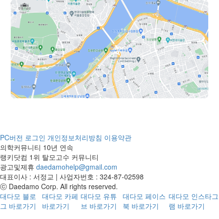
후 통증은 없습니다. 원장님께서 신경
자인해주신 자연스러운 이마 라인이 눈
써서 꼼꼼하게 집도해 주신 덕분에 만
에 보입니다.3. 원에서 경과 체크를 마
족스럽게 수술을 마쳤습니다. 전두부
친 직후 모습입니다. 병원에서 알려준
밀도 보강을 고민하시는 분들께 제 후
대로 철저히 관리한 덕분에 붉은 기와
기가 도움이 되었으면 좋겠습니다.
딱지가 거의 사라지고 이식 부위가 아
주 깨끗하게 자리 잡았습니다. 벌써부
터 예전과는 다른 이마 라인이 보여서
만족스럽습니다.* 총평 현재 수술 부위
에 통증이나 큰 불편함은 없습니다. 다
만 이제 절개로 했어서 수술 부위가 나
을라고해서 그런지 조금 간지러운 것
말고는 괜찮습니다. 아직 앞으로 겪어
야 할 과정들이 남았겠지만, 현재로서
는 불편한 것 없이 아주 만족스럽게 지
PC버전
로그인
개인정보처리방침
이용약관
내고 있습니다. 모발 이식은 정말 '고민
의학커뮤니티 10년 연속
은 배송만 늦출 뿐'이라는 말이 딱 맞더
랭키닷컴 1위 탈모고수 커뮤니티
라고요. 혹시 탈모랑 M자 라인 때문에
광고및제휴
daedamohelp@gmail.com
고민하고 계신다면, 발품 잘 팔아보시
대표이사 : 서정교 | 사업자번호 : 324-87-02598
고 마음에 드는 곳 있다면 개인적으로
ⓒ Daedamo Corp. All rights reserved.
는 하루빨리 시작하시는 걸 추천드리고
대다모 블로
대다모 카페
대다모 유튜
대다모 페이스
대다모 인스타그
싶습니다. 마지막으로 다시 한 번 훌륭
그 바로가기
바로가기
브 바로가기
북 바로가기
램 바로가기
한 원장님과 친절한 직원분들, 쾌적한