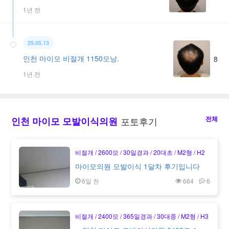
1년 전
25.05.13
인천 마이모 비절개 1150모낭.
8
1년 전
전체
인천 마이모 모발이식의원
포토후기
비절개
2600모
30일경과
20대초
M2형
H2
마이모의원 모발이식 1달차 후기입니다
6일 전
664
6
비절개
2400모
365일경과
30대중
M2형
H3