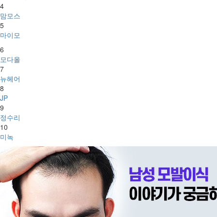
4
맘모스
5
마이모
6
모다올
7
뉴헤어
8
JP
9
정수리
10
미녹