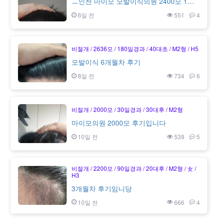
ㅡ인천 마이모 모발이식의원 2400모 1년차 경과후기
6일 전
551
4
비절개
2636모
180일경과
40대초
M2형
H5
모발이식 6개월차 후기
8일 전
734
6
비절개
2000모
30일경과
30대후
M2형
마이모의원 2000모 후기입니다
10일 전
539
5
비절개
2200모
90일경과
20대후
M2형
女
H3
3개월차 후기임니당
10일 전
666
4