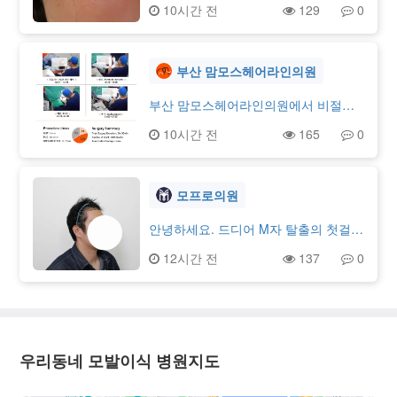
10시간 전
129
0
요…2주 뒤 실밥 제거라 아직 실밥은 그
대로고 뒤통수는 욱신거리지만 머리감
을때 지문샴푸 살살하고있어서 꽤나 개
운합니다.이식부위는 건드리지않고 병
부산 맘모스헤어라인의원
원에서 준 샴푸스프레이만 뿌리고있습
니다. 생착 스프레이는 건조하거나 각
부산 맘모스헤어라인의원에서 비절개
질생기는거같을때 수시로 뿌려주고 있
전두부 밀도보강 수술을 받았습니
10시간 전
165
0
어요. 2주만 뿌리면 된다고하는데 딱 그
다. 저 처럼 전두부 밀도 때문에 고민하
정도 분량인거 같습니다.아 좀더 일찍
시는 분들께 도움이 될까 싶어 수술 과
상담받을걸 생각보다 가격도 괜찮았
정과 후기를 남겨봅니다.저는 후두부에
고.. 이런 생각밖에 없어요.너무 가려울
채취할 수 있는 모낭이 넉넉하지 않은
모프로의원
때만 콕콕 찌르듯이 살짝 건드리고 여
편이여서 처음 상담을 받을 때 원장님
름이라 매일머리 감습니다.히피펌 한상
께서 무리하지 않는 선인 800모낭+@
안녕하세요. 드디어 M자 탈출의 첫걸음
태라서 나중에 자라면 어떨지모르지만
정도로 안내를 해주셨어요. 수술하는
을 뗐습니다. 현재 신사역 모프로의원
12시간 전
137
0
지금은 뽀글한 앞머리로 가리는것도 문
동안 원장님께서 제 두피 상태에 맞춰
에서 모발이식 수술을 받은 지 딱 10일
제없습니다 회사생활도 무난하게 하고
정말 꼼꼼하게 채취해 주신 덕분에 최
이 지나, 경과에 대한 개인적인 후기를
있어요!다른 머리 빠지는것도 아직 없
종 1041모낭으로 수술이 마무리 되었
공유합니다.* 수술 전, 직후 및 10일 차
습니다.1년뒤에 다시 올게요 운동할때
습니다. 수술은 엎드린 자세에서 모낭
경과 사진1. 수술 전: 얇아진 모발과 넓
올백머리하고 신경안쓰는게 목표인데
채취가 진행되고 이식은 바로 누운 자
어진 M자 라인 때문에 항상 스트레스가
벌써 설레네요
세에서 진행 되었습니다. 모낭 채취 전
컸습니다.2. 절개 방식으로 이식 부위에
우리동네 모발이식 병원지도
후두부 마취를 할 때, 이식 전 마취를
촘촘하게 모발이 채워진 모습입니다.
할 때 일시적인 통증이 있습니다. 그 이
약간의 붉은 기가 있지만, 원장님이 디