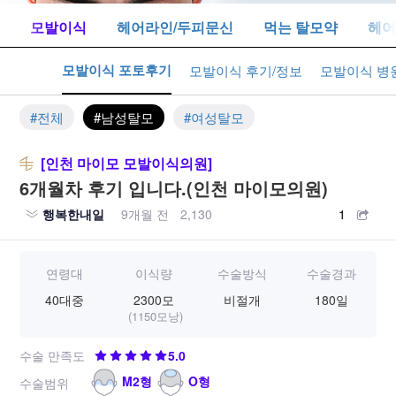
톡
모발이식
헤어라인/두피문신
먹는 탈모약
헤어
모발이식 포토후기
식 수다
모발이식 후기/정보
모발이식 병
#전체
#남성탈모
#여성탈모
[인천 마이모 모발이식의원]
6개월차 후기 입니다.(인천 마이모의원)
행복한내일
9개월 전
2,130
1
연령대
이식량
수술방식
수술경과
40대중
2300모
비절개
180일
(1150모낭)
수술 만족도
5.0
M2형
O형
수술범위