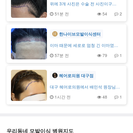
위에 3개 사진은 수술 전 사진이구
요 아래 3개 사진은 수술 후 1년 경과
51분 전
54
2
한 사진입니다.20대 중후반부터 점점
머리 변화를 느꼇습니다. 처음에는 약
으로만 조절했는데 차라리 수술하는게
낫겠다라는 생각이 계속들더라구요겁
한나이브모발이식센터
이 많아서 수술은 비절개로진행했고만
족합니다.고민이던 M자 머리(1000모)
이마 때문에 세로로 엄청 긴 이마였는
랑 정수리(1500모)로 진행했으며 만족
데 이식 받고 보니까 이마 확 줄어든 느
57분 전
79
1
합니다.사진에서 보다시피 변화가 확실
낌이네요 아직 수술 직후 지만 이대로
한것같고 이제 바람이 두렵지 않습니
머리난다면 엄청 좋을 것 같네요 원래
다.수술전에는 아무리 비절개라고 하더
이마 넓었고 m자도 살짝 파였거든요 탈
라도 모낭부분에 흉이 남진 않을지 티
모인지 아닌지는 정확히 모르겠습니다.
헤어로의원 대구점
가 나진 않을지 가장 걱정했는데 그부
이마높이 7cm에 맞췄습니다. 더 내리
분은 확실히 깔끔하게 수술된 덕인지
고 싶었지만 더 내리는건 밀도떨어지고
대구 헤어로의원에서 배민석 원장님께
만족스럽구요특히나 병원에서 상담할
부자연 스러워 질거 같아 무리수 안두
M자 부위 비절개 모발이식 2200모를
1시간 전
48
1
때 상담직원분들이랑 원장님이 전 후에
고 원장님이 추천해 준 라인으로 수술
받았습니다. 상담할 때 제 모발 상태와
대한 비교설명을 잘 해주셔서 결심을
받았는데 얼굴 비율 따져서 디자인해주
헤어라인을 꼼꼼하게 확인해 주셨고,
쉽게 했던 것 같아요다른병원이랑도 고
셨는데 수술하고 보니 비율 좋네요 ㅎ
필요한 모수와 수술 방법도 이해하기
민했는데 그로우가 상담도, 가격대도
ㅎ 앞쪽머리라 밀도도 잘 부탁드린다고
쉽게 설명해 주셔서 믿고 진행할 수 있
다 합리적이고 만족스러웠습니다.수술
요청했는데 제가 보기엔 밀도도 잘나왔
었습니다. 수술 중에도 불편한 점이 없
당일에는 엄청 힘들줄 알았는데 생각보
는데 다른 분들 보시기 어떤가요? 역시
는지 계속 확인해 주셔서 생각보다 편
우리동네 모발이식 병원지도