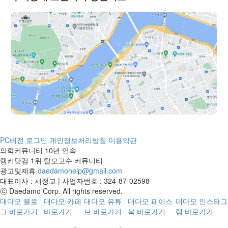
다 할만 했던것같아요. 비절개라서 그
후기 많고 경력 오래된 곳가서 상담 받
안하게 받을 수 있었어요. 아직 경과를
런지 통증이 크진 않았습니다.가족이
고 수술받길 잘한듯합니다. 한동안 대
더 지켜봐야 하지만 현재까지 회복도
케어해줘서 회복도 금방금방 한것 같아
다모에서 살다시피하면서 다른 분들 올
잘되고 있어 만족스럽습니다. 앞으로
요. 제일중요한게수술하고수술했다는
리시는 후기 엄청 봤는데 저도 이제 수
자연스럽게 자리 잡을 모습이 기대됩니
생각을 깊게 안하고 일상을 보내야 되
술 받았으니 좀 쉬면서 천천히 잘 기다
다.
는 것 같아요. 그래야 시간이 빨리 갑니
려 볼게요 아 그리고 한나이브 절개수
다. (경험담)이제 바람부는날이 두렵지
술 비용 합리적이라고들 많이하시는데
않고 자신있게 머리 넘기고 다닙니다.
제가 5곳 비절개로 상담 받아봤는데 비
주변에 고민하는 사람 있으면 늘추천하
절개도 다른곳 보다 비용 괜찮네요. 절
고 다녀요이왕받을거면 그로우의원 가
개, 비절개 다 괜찮은듯해요
격도 합리적이고 원장님 실력도 좋아서
강추합니다.이상 1년 후기 입니다!
PC버전
로그인
개인정보처리방침
이용약관
의학커뮤니티 10년 연속
랭키닷컴 1위 탈모고수 커뮤니티
광고및제휴
daedamohelp@gmail.com
대표이사 : 서정교 | 사업자번호 : 324-87-02598
ⓒ Daedamo Corp. All rights reserved.
대다모 블로
대다모 카페
대다모 유튜
대다모 페이스
대다모 인스타그
그 바로가기
바로가기
브 바로가기
북 바로가기
램 바로가기