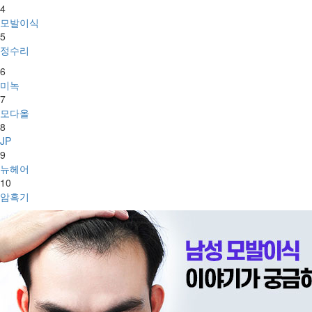
4
모발이식
5
정수리
6
미녹
7
모다올
8
JP
9
뉴헤어
10
암흑기