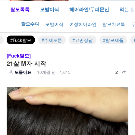
드
탈모톡톡
모발이식
헤어라인/두피문신
먹는 
탈모수다
탈모톡톡
모발이식
여성헤어라인
탈모치료톡
체
#Fuck탈모
#주제토론
#고민상담
#탈모제품
[Fuck탈모]
21살 M자 시작
도돌이표
10개월 전
1,615
2